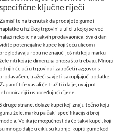
specifične ključne riječi
Zamislite na trenutak da prodajete gume i
naplatke u fizičkoj trgovini u ulici u kojoj se već
nalazi nekolicina takvih prodavaonica. Svaki dan
vidite potencijalne kupce koji šeću ulicom i
pregledavaju robu ne znajući još niti koju marku
žele niti koja je dimenzija onoga što trebaju. Mnogi
od njih će ući u trgovinu i započeti razgovor s
prodavačem, tražeći savjet i sakupljajući podatke.
Zapamtit će vas ali će tražiti i dalje, ovaj put
informiraniji i uspoređujući cijene.
S druge strane, dolaze kupci koji znaju točno koju
gumu žele, marku pa čak i specifikacijski broj
modela. Velika je mogućnost da će takvi kupci, koji
su mnogo dalje u ciklusu kupnje, kupiti gume kod