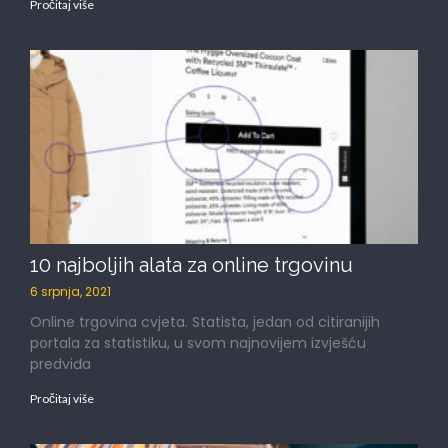
Pročitaj više
10 najboljih alata za online trgovinu
6 srpnja, 2021
Online trgovina cvjeta. Statista, jedan od citiranijih
portala za statistiku, u svom najnovijem izvješću
predviđa
Pročitaj više