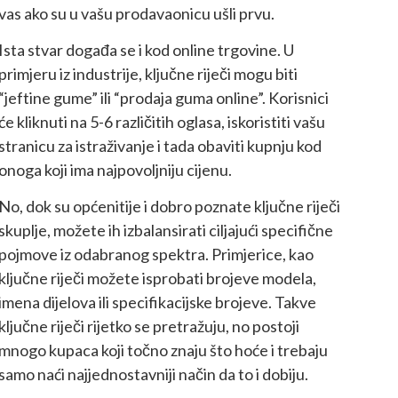
vas ako su u vašu prodavaonicu ušli prvu.
Ista stvar događa se i kod online trgovine. U
primjeru iz industrije, ključne riječi mogu biti
“jeftine gume” ili “prodaja guma online”. Korisnici
će kliknuti na 5-6 različitih oglasa, iskoristiti vašu
stranicu za istraživanje i tada obaviti kupnju kod
onoga koji ima najpovoljniju cijenu.
No, dok su općenitije i dobro poznate ključne riječi
skuplje, možete ih izbalansirati ciljajući specifične
pojmove iz odabranog spektra. Primjerice, kao
ključne riječi možete isprobati brojeve modela,
imena dijelova ili specifikacijske brojeve. Takve
ključne riječi rijetko se pretražuju, no postoji
mnogo kupaca koji točno znaju što hoće i trebaju
samo naći najjednostavniji način da to i dobiju.