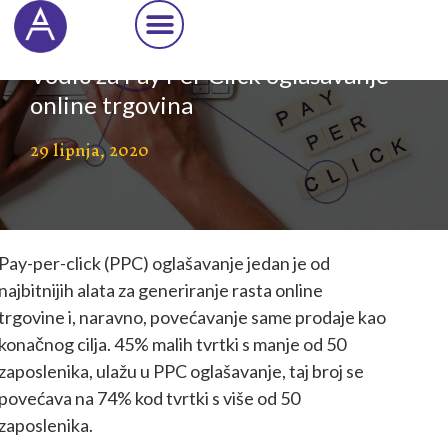
Cookie Settings
Vodič za Pay Per Click oglašavanje
online trgovina
29 lipnja, 2020
Pay-per-click (PPC) oglašavanje jedan je od
najbitnijih alata za generiranje rasta online
trgovine i, naravno, povećavanje same prodaje kao
konačnog cilja. 45% malih tvrtki s manje od 50
zaposlenika, ulažu u PPC oglašavanje, taj broj se
povećava na 74% kod tvrtki s više od 50
zaposlenika.