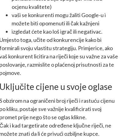
ocjenu kvalitete)
vaši se konkurenti mogu žaliti Google-u i
možete biti opomenuti ili čak kažnjeni
izgledat ćete kao loš igrač ili negativac.
Umjesto toga, učite od konkurencije kako bi
formirali svoju vlastitu strategiju. Primjerice, ako
vaš konkurent licitira na riječi koje su važne za vaše
poslovanje, razmislite o plaćenoj prisutnosti za te
pojmove.
Uključite cijene u svoje oglase
S obzirom na ograničeni broj riječi i rastuću cijenu
po kliku, postaje sve važnije kvalificirati svoj
promet prije nego što se oglas klikne.
Čak i kad targetirate određene ključne riječi, ne
možete znati da li će privući ozbiljne kupce.