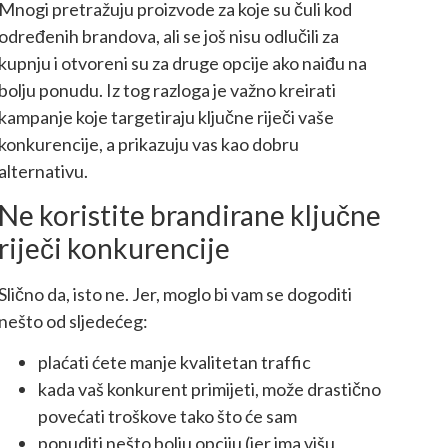
Mnogi pretražuju proizvode za koje su čuli kod
određenih brandova, ali se još nisu odlučili za
kupnju i otvoreni su za druge opcije ako naiđu na
bolju ponudu. Iz tog razloga je važno kreirati
kampanje koje targetiraju ključne riječi vaše
konkurencije, a prikazuju vas kao dobru
alternativu.
Ne koristite brandirane ključne
riječi konkurencije
Slično da, isto ne. Jer, moglo bi vam se dogoditi
nešto od sljedećeg:
plaćati ćete manje kvalitetan traffic
kada vaš konkurent primijeti, može drastično
povećati troškove tako što će sam
ponuditi nešto bolju opciju (jer ima višu