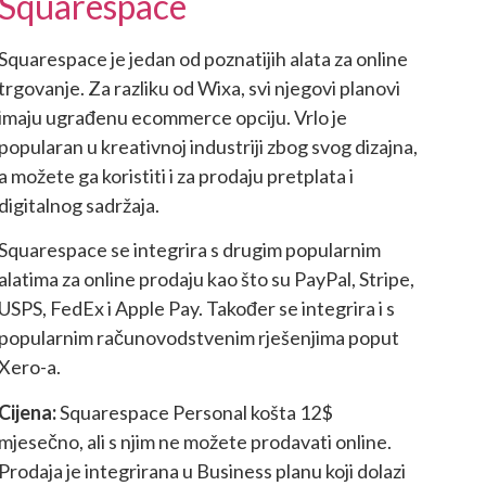
Squarespace
Squarespace je jedan od poznatijih alata za online
trgovanje. Za razliku od Wixa, svi njegovi planovi
imaju ugrađenu ecommerce opciju. Vrlo je
popularan u kreativnoj industriji zbog svog dizajna,
a možete ga koristiti i za prodaju pretplata i
digitalnog sadržaja.
Squarespace se integrira s drugim popularnim
alatima za online prodaju kao što su PayPal, Stripe,
USPS, FedEx i Apple Pay. Također se integrira i s
popularnim računovodstvenim rješenjima poput
Xero-a.
Cijena:
Squarespace Personal košta 12$
mjesečno, ali s njim ne možete prodavati online.
Prodaja je integrirana u Business planu koji dolazi