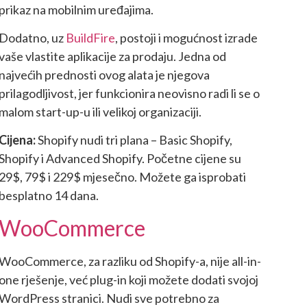
prikaz na mobilnim uređajima.
Dodatno, uz
BuildFire
, postoji i mogućnost izrade
vaše vlastite aplikacije za prodaju. Jedna od
najvećih prednosti ovog alata je njegova
prilagodljivost, jer funkcionira neovisno radi li se o
malom start-up-u ili velikoj organizaciji.
Cijena:
Shopify nudi tri plana – Basic Shopify,
Shopify i Advanced Shopify. Početne cijene su
29$, 79$ i 229$ mjesečno. Možete ga isprobati
besplatno 14 dana.
WooCommerce
WooCommerce, za razliku od Shopify-a, nije all-in-
one rješenje, već plug-in koji možete dodati svojoj
WordPress stranici. Nudi sve potrebno za