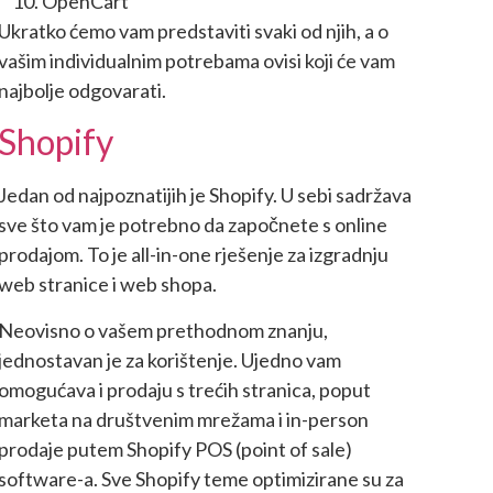
OpenCart
Ukratko ćemo vam predstaviti svaki od njih, a o
vašim individualnim potrebama ovisi koji će vam
najbolje odgovarati.
Shopify
Jedan od najpoznatijih je Shopify. U sebi sadržava
sve što vam je potrebno da započnete s online
prodajom. To je all-in-one rješenje za izgradnju
web stranice i web shopa.
Neovisno o vašem prethodnom znanju,
jednostavan je za korištenje. Ujedno vam
omogućava i prodaju s trećih stranica, poput
marketa na društvenim mrežama i in-person
prodaje putem Shopify POS (point of sale)
software-a. Sve Shopify teme optimizirane su za