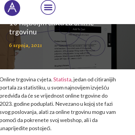
Cookie Settings
10 najboljih alata za online
trgovinu
6 srpnja, 2021
Online trgovina cvjeta.
Statista
, jedan od citiranijih
portala za statistiku, u svom najnovijem izvješću
predviđa da će se vrijednost online trgovine do
2023. godine poduplati. Nevezano u kojoj ste fazi
svog poslovanja, alati za online trgovinu mogu vam
pomoći da pokrenete svoj webshop, ali i da
unaprijedite postojeći.