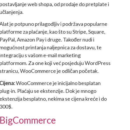
postavljanje web shopa, od prodaje do pretplate i
učlanjenja.
Alat je potpuno prilagodljiv i podržava popularne
platforme za plaćanje, kao što su Stripe, Square,
PayPal, Amazon Pay i druge. Također nudi i
mogućnost printanja naljepnica za dostavu, te
integraciju s vašom e-mail marketing
platformom. Za one koji već posjeduju WordPress
stranicu, WooCommerce je odličan početak.
Cijena:
WooCommerce je inicijalno besplatan
plug-in. Plaćaju se ekstenzije. Dok je mnogo
ekstenzija besplatno, nekima se cijena kreće i do
300$.
BigCommerce