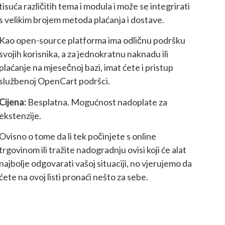
tisuća različitih tema i modula i može se integrirati
s velikim brojem metoda plaćanja i dostave.
Kao open-source platforma ima odličnu podršku
svojih korisnika, a za jednokratnu naknadu ili
plaćanje na mjesečnoj bazi, imat ćete i pristup
službenoj OpenCart podršci.
Cijena:
Besplatna. Mogućnost nadoplate za
ekstenzije.
Ovisno o tome da li tek počinjete s online
trgovinom ili tražite nadogradnju ovisi koji će alat
najbolje odgovarati vašoj situaciji, no vjerujemo da
ćete na ovoj listi pronaći nešto za sebe.