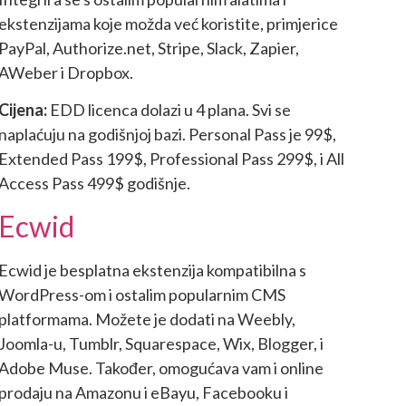
ekstenzijama koje možda već koristite, primjerice
PayPal, Authorize.net, Stripe, Slack, Zapier,
AWeber i Dropbox.
Cijena:
EDD licenca dolazi u 4 plana. Svi se
naplaćuju na godišnjoj bazi. Personal Pass je 99$,
Extended Pass 199$, Professional Pass 299$, i All
Access Pass 499$ godišnje.
Ecwid
Ecwid je besplatna ekstenzija kompatibilna s
WordPress-om i ostalim popularnim CMS
platformama. Možete je dodati na Weebly,
Joomla-u, Tumblr, Squarespace, Wix, Blogger, i
Adobe Muse. Također, omogućava vam i online
prodaju na Amazonu i eBayu, Facebooku i