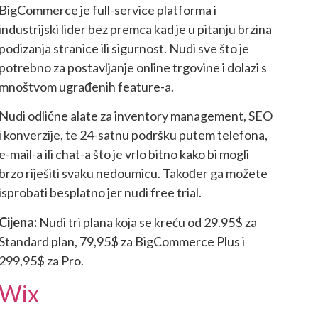
BigCommerce je full-service platforma i
industrijski lider bez premca kad je u pitanju brzina
podizanja stranice ili sigurnost. Nudi sve što je
potrebno za postavljanje online trgovine i dolazi s
mnoštvom ugrađenih feature-a.
Nudi odlične alate za inventory management, SEO
i konverzije, te 24-satnu podršku putem telefona,
e-mail-a ili chat-a što je vrlo bitno kako bi mogli
brzo riješiti svaku nedoumicu. Također ga možete
isprobati besplatno jer nudi free trial.
Cijena:
Nudi tri plana koja se kreću od 29.95$ za
Standard plan, 79,95$ za BigCommerce Plus i
299,95$ za Pro.
Wix