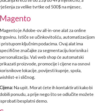
rješenja za velike tvrtke od 500$ na mjesec.
Magento
Magento je Adobe-ov all-in-one alat za online
trgovinu. Ističe se učinkovitošću, automatizacijom
i pristupom ključnim podacima. Ovaj alat ima
specifične značajke za segmentaciju korisnika i
personalizaciju. Vaš web shop će automatski
prikazati proizvode, promocije i cijene na osnovi
korisnikove lokacije, povijesti kupnje, spola,
wishlist-e i sličnog.
Cijena:
Na upit. Morat ćete ih kontaktirati kako bi
dobili ponudu, a prije nego što se odlučite možete
isprobati besplatni demo.