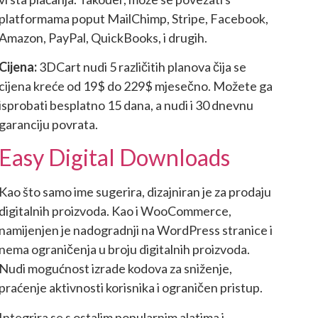
platformama poput MailChimp, Stripe, Facebook,
Amazon, PayPal, QuickBooks, i drugih.
Cijena:
3DCart nudi 5 različitih planova čija se
cijena kreće od 19$ do 229$ mjesečno. Možete ga
isprobati besplatno 15 dana, a nudi i 30 dnevnu
garanciju povrata.
Easy Digital Downloads
Kao što samo ime sugerira, dizajniran je za prodaju
digitalnih proizvoda. Kao i WooCommerce,
namijenjen je nadogradnji na WordPress stranice i
nema ograničenja u broju digitalnih proizvoda.
Nudi mogućnost izrade kodova za sniženje,
praćenje aktivnosti korisnika i ograničen pristup.
Integrira se s ostalim popularnim alatima i