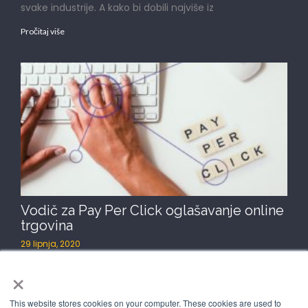
svake industrije. A kako bi dobili najviše iz
Pročitaj više
Vodič za Pay Per Click oglašavanje online
trgovina
29 lipnja, 2020
Pay-per-click (PPC) oglašavanje jedan je od najbitnijih
×
alata za generiranje rasta online trgovine i, naravno,
This website stores cookies on your computer. These cookies are used to
Pročitaj više