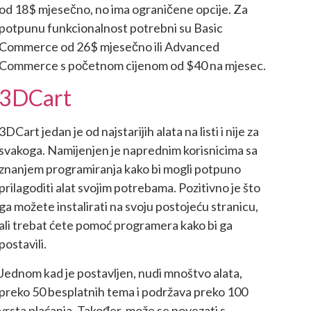
od 18$ mjesečno, no ima ograničene opcije. Za
potpunu funkcionalnost potrebni su Basic
Commerce od 26$ mjesečno ili Advanced
Commerce s početnom cijenom od $40 na mjesec.
3DCart
3DCart jedan je od najstarijih alata na listi i nije za
svakoga. Namijenjen je naprednim korisnicima sa
znanjem programiranja kako bi mogli potpuno
prilagoditi alat svojim potrebama. Pozitivno je što
ga možete instalirati na svoju postojeću stranicu,
ali trebat ćete pomoć programera kako bi ga
postavili.
Jednom kad je postavljen, nudi mnoštvo alata,
preko 50 besplatnih tema i podržava preko 100
vrsta plaćanja. Također, može se povezati s