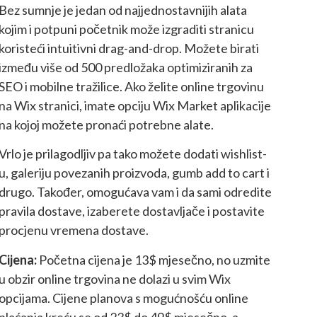
Bez sumnje je jedan od najjednostavnijih alata
kojim i potpuni početnik može izgraditi stranicu
koristeći intuitivni drag-and-drop. Možete birati
između više od 500 predložaka optimiziranih za
SEO i mobilne tražilice. Ako želite online trgovinu
na Wix stranici, imate opciju Wix Market aplikacije
na kojoj možete pronaći potrebne alate.
Vrlo je prilagodljiv pa tako možete dodati wishlist-
u, galeriju povezanih proizvoda, gumb add to cart i
drugo. Također, omogućava vam i da sami odredite
pravila dostave, izaberete dostavljače i postavite
procjenu vremena dostave.
Cijena:
Početna cijena je 13$ mjesečno, no uzmite
u obzir online trgovina ne dolazi u svim Wix
opcijama. Cijene planova s mogućnošću online
plaćanja kreću se od 23$ do 49$ mjesečno, a