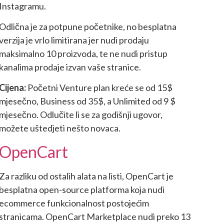
Instagramu.
Odlična je za potpune početnike, no besplatna
verzija je vrlo limitirana jer nudi prodaju
maksimalno 10 proizvoda, te ne nudi pristup
kanalima prodaje izvan vaše stranice.
Cijena:
Početni Venture plan kreće se od 15$
mjesečno, Business od 35$, a Unlimited od 9 $
mjesečno. Odlučite li se za godišnji ugovor,
možete uštedjeti nešto novaca.
OpenCart
Za razliku od ostalih alata na listi, OpenCart je
besplatna open-source platforma koja nudi
ecommerce funkcionalnost postojećim
stranicama. OpenCart Marketplace nudi preko 13