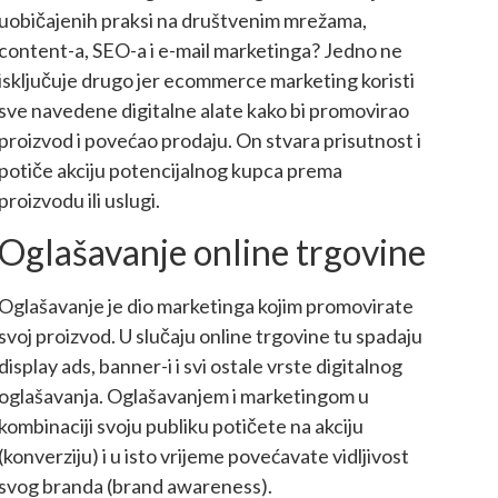
uobičajenih praksi na društvenim mrežama,
content-a, SEO-a i e-mail marketinga? Jedno ne
isključuje drugo jer ecommerce marketing koristi
sve navedene digitalne alate kako bi promovirao
proizvod i povećao prodaju. On stvara prisutnost i
potiče akciju potencijalnog kupca prema
proizvodu ili uslugi.
Oglašavanje online trgovine
Oglašavanje je dio marketinga kojim promovirate
svoj proizvod. U slučaju online trgovine tu spadaju
display ads, banner-i i svi ostale vrste digitalnog
oglašavanja. Oglašavanjem i marketingom u
kombinaciji svoju publiku potičete na akciju
(konverziju) i u isto vrijeme povećavate vidljivost
svog branda (brand awareness).