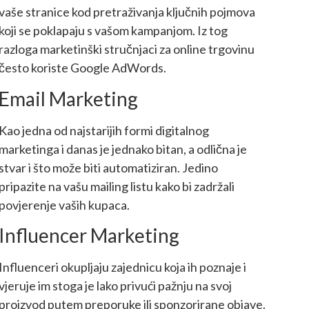
vaše stranice kod pretraživanja ključnih pojmova
koji se poklapaju s vašom kampanjom. Iz tog
razloga marketinški stručnjaci za online trgovinu
često koriste Google AdWords.
Email Marketing
Kao jedna od najstarijih formi digitalnog
marketinga i danas je jednako bitan, a odlična je
stvar i što može biti automatiziran. Jedino
pripazite na vašu mailing listu kako bi zadržali
povjerenje vaših kupaca.
Influencer Marketing
Influenceri okupljaju zajednicu koja ih poznaje i
vjeruje im stoga je lako privući pažnju na svoj
proizvod putem preporuke ili sponzorirane objave.