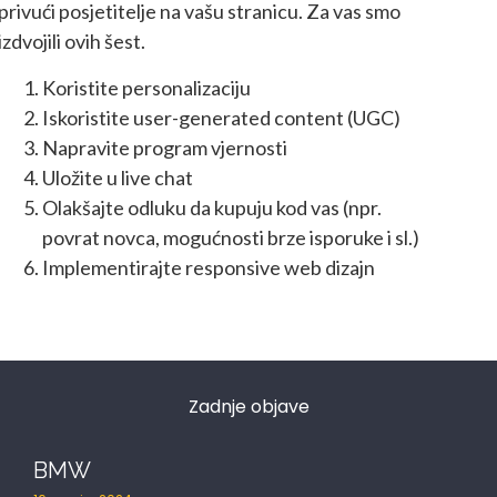
privući posjetitelje na vašu stranicu. Za vas smo
izdvojili ovih šest.
Koristite personalizaciju
Iskoristite user-generated content (UGC)
Napravite program vjernosti
Uložite u live chat
Olakšajte odluku da kupuju kod vas (npr.
povrat novca, mogućnosti brze isporuke i sl.)
Implementirajte responsive web dizajn
Zadnje objave
BMW