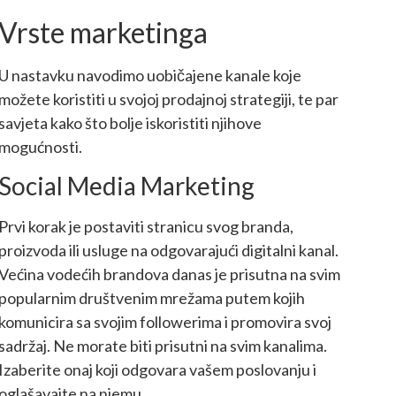
Vrste marketinga
U nastavku navodimo uobičajene kanale koje
možete koristiti u svojoj prodajnoj strategiji, te par
savjeta kako što bolje iskoristiti njihove
mogućnosti.
Social Media Marketing
Prvi korak je postaviti stranicu svog branda,
proizvoda ili usluge na odgovarajući digitalni kanal.
Većina vodećih brandova danas je prisutna na svim
popularnim društvenim mrežama putem kojih
komunicira sa svojim followerima i promovira svoj
sadržaj. Ne morate biti prisutni na svim kanalima.
Izaberite onaj koji odgovara vašem poslovanju i
oglašavajte na njemu.