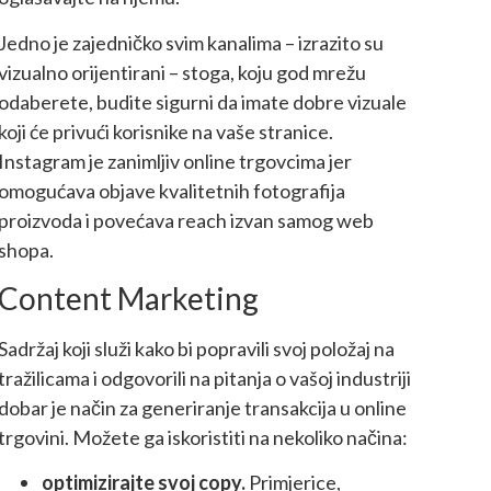
Jedno je zajedničko svim kanalima – izrazito su
vizualno orijentirani – stoga, koju god mrežu
odaberete, budite sigurni da imate dobre vizuale
koji će privući korisnike na vaše stranice.
Instagram je zanimljiv online trgovcima jer
omogućava objave kvalitetnih fotografija
proizvoda i povećava reach izvan samog web
shopa.
Content Marketing
Sadržaj koji služi kako bi popravili svoj položaj na
tražilicama i odgovorili na pitanja o vašoj industriji
dobar je način za generiranje transakcija u online
trgovini. Možete ga iskoristiti na nekoliko načina:
optimizirajte svoj copy.
Primjerice,