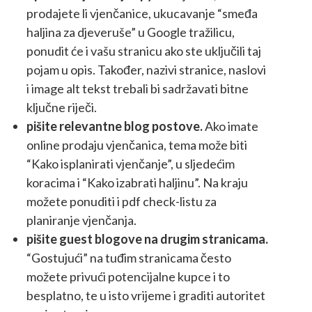
prodajete li vjenčanice, ukucavanje “smeđa
haljina za djeveruše” u Google tražilicu,
ponudit će i vašu stranicu ako ste uključili taj
pojam u opis. Također, nazivi stranice, naslovi
i image alt tekst trebali bi sadržavati bitne
ključne riječi.
pišite relevantne blog postove.
Ako imate
online prodaju vjenčanica, tema može biti
“Kako isplanirati vjenčanje”, u sljedećim
koracima i “Kako izabrati haljinu”. Na kraju
možete ponuditi i pdf check-listu za
planiranje vjenčanja.
pišite guest blogove na drugim stranicama.
“Gostujući” na tuđim stranicama često
možete privući potencijalne kupce i to
besplatno, te u isto vrijeme i graditi autoritet