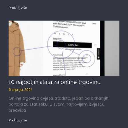
Pročitaj više
10 najboljih alata za online trgovinu
6 srpnja, 2021
Online trgovina cvjeta. Statista, jedan od citiranijih
portala za statistiku, u svom najnovijem izvješću
predviđa
Pročitaj više