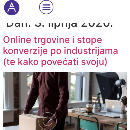
Cookie Settings
Dan:
3. lipnja 2020.
Online trgovine i stope
konverzije po industrijama
(te kako povećati svoju)