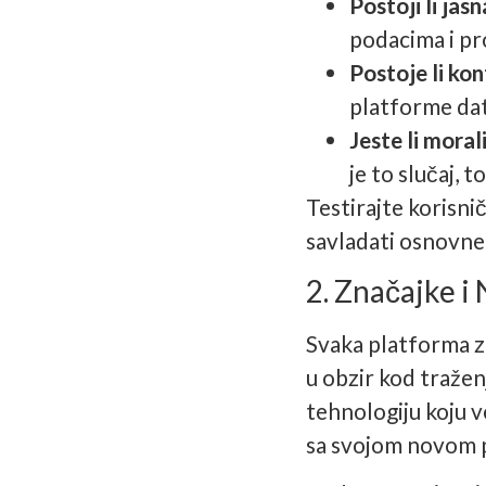
Postoji li jas
podacima i pro
Postoje li ko
platforme dat
Jeste li moral
je to slučaj,
Testirajte korisni
savladati osnovne 
2. Značajke i 
Svaka platforma za
u obzir kod tražen
tehnologiju koju v
sa svojom novom 