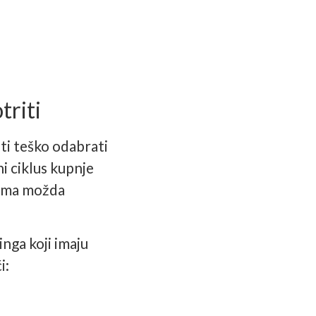
triti
ti teško odabrati
i ciklus kupnje
mama možda
nga koji imaju
i: