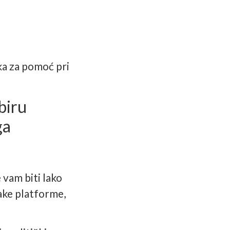
ka za pomoć pri
biru
ga
e vam biti lako
vake platforme,