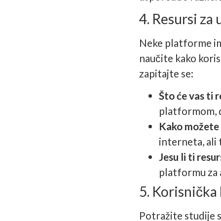
4. Resursi za
Neke platforme im
naučite kako korist
zapitajte se:
Što će vas ti r
platformom, d
Kako možete p
interneta, ali 
Jesu li ti resu
platformu za 
5. Korisnička 
Potražite studije s