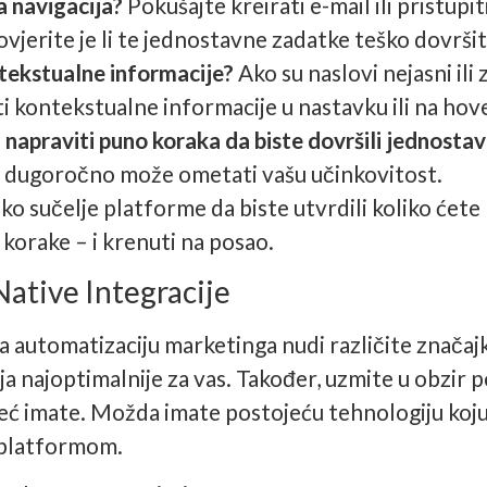
na navigacija?
Pokušajte kreirati e-mail ili pristupit
vjerite je li te jednostavne zadatke teško dovršit
ntekstualne informacije?
Ako su naslovi nejasni ili 
i kontekstualne informacije u nastavku ili na hov
i napraviti puno koraka da biste dovršili jednost
 to dugoročno može ometati vašu učinkovitost.
čko sučelje platforme da biste utvrdili koliko ćet
korake – i krenuti na posao.
Native Integracije
 automatizaciju marketinga nudi različite značajk
ja najoptimalnije za vas. Također, uzmite u obzir 
eć imate. Možda imate postojeću tehnologiju koju 
platformom.