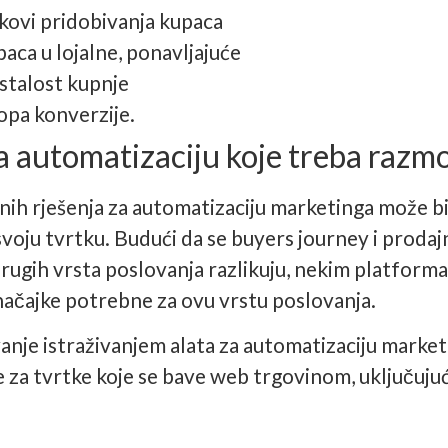
kovi pridobivanja kupaca
aca u lojalne, ponavljajuće
stalost kupnje
opa konverzije.
 automatizaciju koje treba razmo
nih rješenja za automatizaciju marketinga može bi
svoju tvrtku. Budući da se buyers journey i prodajn
 drugih vrsta poslovanja razlikuju, nekim platfor
značajke potrebne za ovu vrstu poslovanja.
anje istraživanjem alata za automatizaciju marketi
e za tvrtke koje se bave web trgovinom, uključujuć