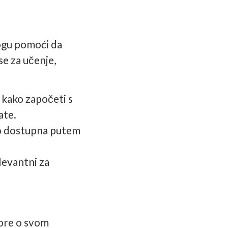
ogu pomoći da
se za učenje,
 kako započeti s
ate.
ko dostupna putem
elevantni za
ovore o svom