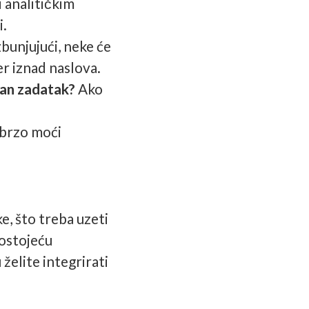
i analitičkim
i.
zbunjujući, neke će
er iznad naslova.
avan zadatak?
Ako
e brzo moći
e, što treba uzeti
postojeću
želite integrirati