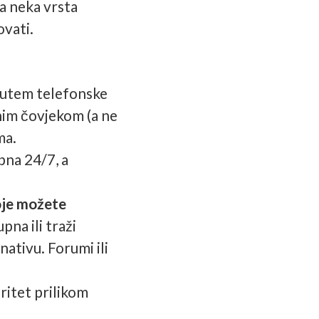
a neka vrsta
vati.
putem telefonske
rnim čovjekom (a ne
ma.
na 24/7, a
koje možete
pna ili traži
ativu. Forumi ili
ritet prilikom