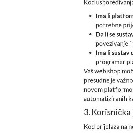
Kod uspoređivanja
Ima li platfo
potrebne prije
Da li se sust
povezivanje i
Ima li sustav
programer pla
Vaš web shop možda
presudne je važnos
novom platformom 
automatiziranih ka
3. Korisnička
Kod prijelaza na n