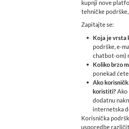
kupnji nove platf
tehničke podrške,
Zapitajte se:
Koja je vrsta
podrške, e-ma
chatbot-om) m
Koliko brzo m
ponekad ćete 
Ako korisničk
koristiti?
Ako k
dodatnu naknad
internetska d
Korisnička podrška
usporedbe različit