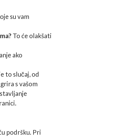
koje su vam
jama?
To će olakšati
anje ako
e to slučaj, od
egrira s vašom
stavljanje
ranici.
ću podršku. Pri