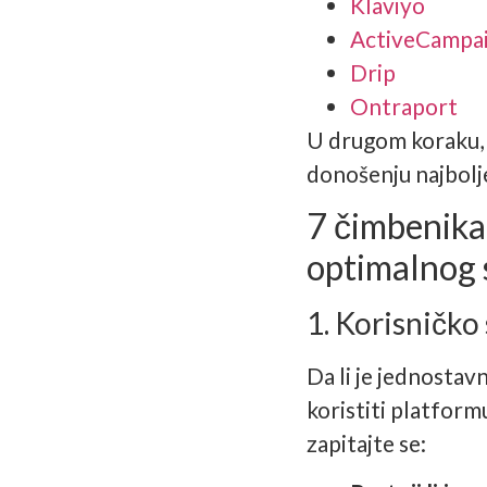
Klaviyo
ActiveCampa
Drip
Ontraport
U drugom koraku, z
donošenju najbolje
7 čimbenika 
optimalnog 
1. Korisničko
Da li je jednostavn
koristiti platform
zapitajte se: