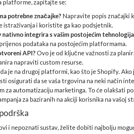
 platforme, zapitajte se:
rma potrebne značajke?
Napravite popis značajki 
 istraživanja i koristite ga kao podsjetnik.
av nativno integrira s vašim postojećim tehnologi
 prijenos podataka na postojećim platformama.
 otvoreni API?
Ovo je od ključne važnosti za planir
nira napraviti custom resurse.
 je na drugoj platformi, kao što je Shopify. Ako j
ti osigurati da se vaša trgovina na neki način int
za automatizaciju marketinga. To će olakšati po
mpanja za baziranih na akciji korisnika na vašoj st
 podrška
ovi i nepoznati sustav, želite dobiti najbolju mogu