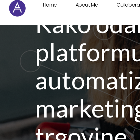
Home
About Me
Collabora
Cookie Settings
Kako odab
platformu
automatiz
marketing
trgovine