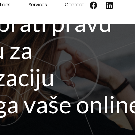
tions
Services
Contact
rati pravu
 za
aciju
a vaše onlin