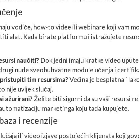
 učenje
aju vodiče, how-to videe ili webinare koji vam m
iti alat. Kada birate platformu i istražujete resur
esursi naučiti?
Dok jedni imaju kratke video upute
rugi nude sveobuhvatne module učenja i certifik
ristupiti tim resursima?
Većina je besplatna i la
to nije uvijek slučaj.
rsi ažurirani?
Želite biti sigurni da su vaši resursi r
automatizaciju marketinga koju tada kupujete.
baza i recenzije
lučaja ili video izjave postojećih klijenata koji g