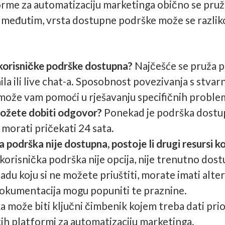
orme za automatizaciju marketinga obično se pruž
 međutim, vrsta dostupne podrške može se razliko
 korisničke podrške dostupna?
Najčešće se pruža 
ila ili live chat-a. Sposobnost povezivanja s stva
ože vam pomoći u rješavanju specifičnih proble
ožete dobiti odgovor?
Ponekad je podrška dostup
morati pričekati 24 sata.
a podrška nije dostupna, postoje li drugi resursi 
orisnička podrška nije opcija, nije trenutno dostu
u koju si ne možete priuštiti, morate imati altern
okumentacija mogu popuniti te praznine.
 može biti ključni čimbenik kojem treba dati prio
ih platformi za automatizaciju marketinga.