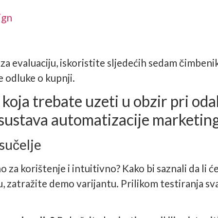
ign
a evaluaciju, iskoristite sljedećih sedam čimbeni
 odluke o kupnji.
koja trebate uzeti u obzir pri oda
sustava automatizacije marketin
 sučelje
o za korištenje i intuitivno? Kako bi saznali da li ć
u, zatražite demo varijantu. Prilikom testiranja s