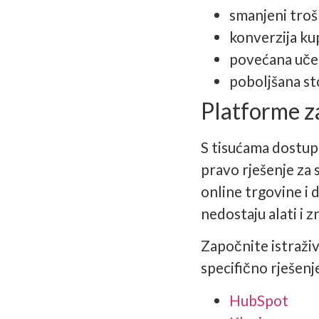
smanjeni troš
konverzija kup
povećana uče
poboljšana st
Platforme za
S tisućama dostup
pravo rješenje za 
online trgovine i
nedostaju alati i 
Započnite istraživ
specifično rješenj
HubSpot