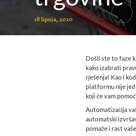
18 lipnja, 2020
Došli ste to faze k
kako izabrati prav
rješenja! Kao i ko
platformu nije je
koji će vam pomoć
Automatizacija va
automatski izvršav
pomaže i rast vaše