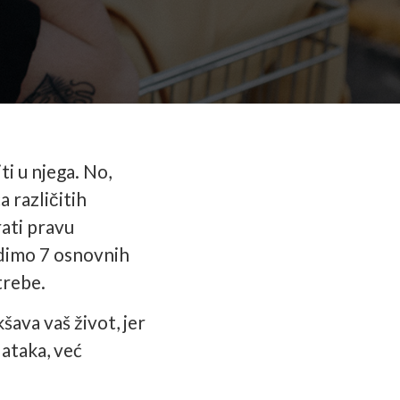
ti u njega. No,
 različitih
rati pravu
odimo 7 osnovnih
trebe.
ava vaš život, jer
dataka, već