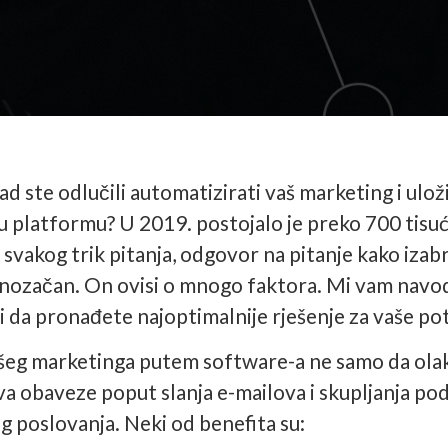
ad ste odlučili automatizirati vaš marketing i uloži
u platformu? U 2019. postojalo je preko 700 tisuća
d svakog trik pitanja, odgovor na pitanje kako izab
dnozačan. On ovisi o mnogo faktora. Mi vam nav
i da pronađete najoptimalnije rješenje za vaše po
šeg marketinga putem software-a ne samo da olakš
a obaveze poput slanja e-mailova i skupljanja po
g poslovanja. Neki od benefita su: