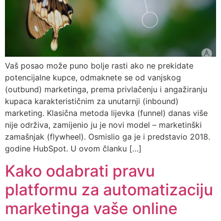
Vaš posao može puno bolje rasti ako ne prekidate
potencijalne kupce, odmaknete se od vanjskog
(outbund) marketinga, prema privlačenju i angažiranju
kupaca karakterističnim za unutarnji (inbound)
marketing. Klasična metoda lijevka (funnel) danas više
nije održiva, zamijenio ju je novi model – marketinški
zamašnjak (flywheel). Osmislio ga je i predstavio 2018.
godine HubSpot. U ovom članku […]
Kako odabrati pravu
platformu za automatizaciju
marketinga vaše online