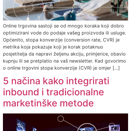
Online trgovina sastoji se od mnogo koraka koji dobro
optimizirani vode do podaje vašeg proizvoda ili usluge.
Općenito, stopa konverzije (conversion rate, CVR) je
metrika koja pokazuje koji je korak potaknuo
posjetitelja da napravi željenu akciju, primjerice, obavio
kupnju ili se pretplatio na vaš newsletter. Kad govorimo
o online trgovini stopa konverzije (CVR) je omjer […]
5 načina kako integrirati
inbound i tradicionalne
marketinške metode