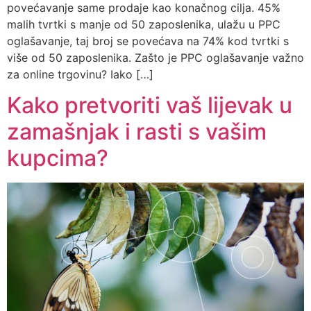
povećavanje same prodaje kao konačnog cilja. 45%
malih tvrtki s manje od 50 zaposlenika, ulažu u PPC
oglašavanje, taj broj se povećava na 74% kod tvrtki s
više od 50 zaposlenika. Zašto je PPC oglašavanje važno
za online trgovinu? Iako […]
Kako pretvoriti vaš lijevak u
zamašnjak i rasti s vašim
kupcima?