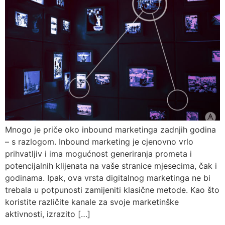
Mnogo je priče oko inbound marketinga zadnjih godina
– s razlogom. Inbound marketing je cjenovno vrlo
prihvatljiv i ima mogućnost generiranja prometa i
potencijalnih klijenata na vaše stranice mjesecima, čak i
godinama. Ipak, ova vrsta digitalnog marketinga ne bi
trebala u potpunosti zamijeniti klasične metode. Kao što
koristite različite kanale za svoje marketinške
aktivnosti, izrazito […]